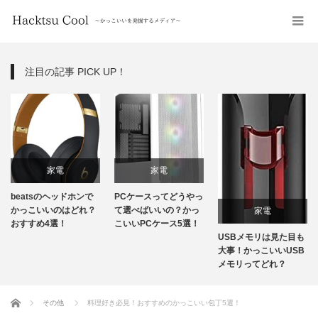
注目の記事 PICK UP！
家電
家電
beatsのヘッドホンで
PCケースってどうやっ
かっこいいのはどれ？
て選べばいいの？かっ
家電
おすすめ4選！
こいいPCケース5選！
USBメモリは見た目も
大事！かっこいいUSB
メモリってどれ？
ホーム
その他
料理好き必見！おすすめのかっこいい包丁5選！