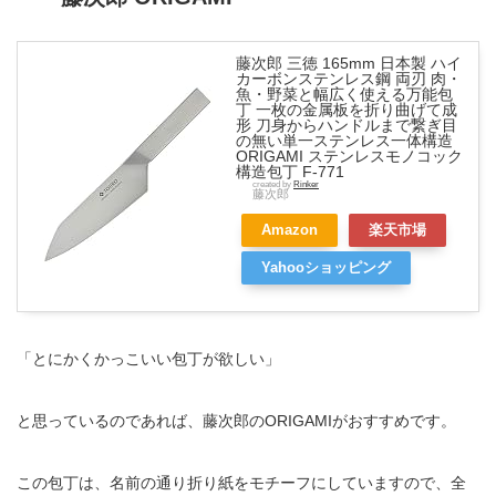
藤次郎 三徳 165mm 日本製 ハイ
カーボンステンレス鋼 両刃 肉・
魚・野菜と幅広く使える万能包
丁 一枚の金属板を折り曲げて成
形 刀身からハンドルまで繋ぎ目
の無い単一ステンレス一体構造
ORIGAMI ステンレスモノコック
構造包丁 F-771
created by
Rinker
藤次郎
Amazon
楽天市場
Yahooショッピング
「とにかくかっこいい包丁が欲しい」
と思っているのであれば、藤次郎のORIGAMIがおすすめです。
この包丁は、名前の通り折り紙をモチーフにしていますので、全