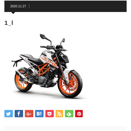
2020.11.27
1_l