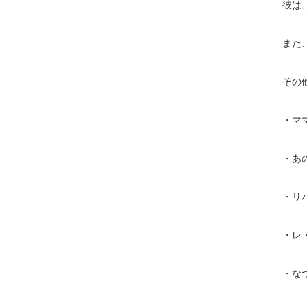
彼は
また
その
・マ
・あ
・リ
・レ
・な