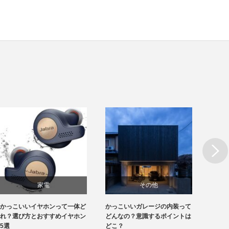
Next
家電
その他
かっこいいイヤホンって一体ど
かっこいいガレージの内装って
かっこ
れ？選び方とおすすめイヤホン
どんなの？意識するポイントは
しい！
5選
どこ？
れ？