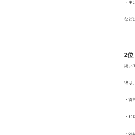
・キ
など
2
続い
彼は
・管
・ヒ
・ora