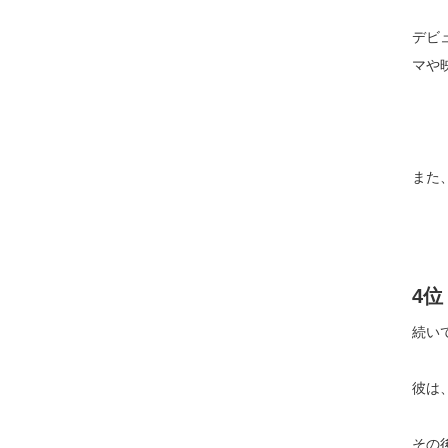
デビ
マや
また
4
続い
彼は
その