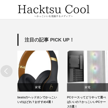
注目の記事 PICK UP！
家電
家電
特徴が
beatsのヘッドホンでかっこい
PCケースってどうやって選べ
いい顔
いのはどれ？おすすめ4選！
ばいいの？かっこいいPCケー
ス5選！