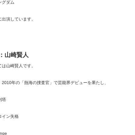
ングダム
に出演しています。
位：山崎賢人
ては山崎賢人です。
、2010年の「熱海の捜査官」で芸能界デビューを果たし、
制塔
ロイン失格
nge