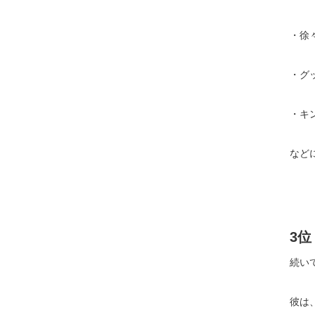
・徐
・グ
・キ
など
3
続い
彼は