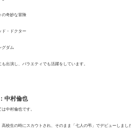
々の奇妙な冒険
ッド・ドクター
ングダム
にも出演し、バラエティでも活躍をしています。
位：中村倫也
ては中村倫也です。
、高校生の時にスカウトされ、そのまま「七人の弔」でデビューしまし