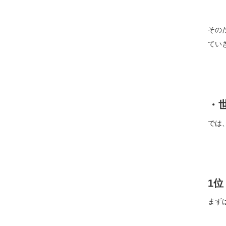
その
てい
・
では
1
まず