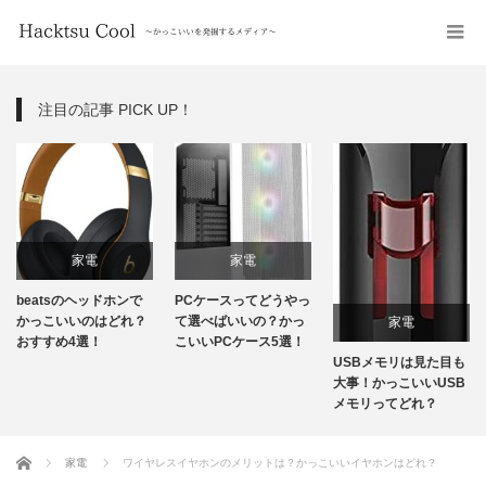
注目の記事 PICK UP！
家電
家電
eatsのヘッドホンで
PCケースってどうやっ
ある
っこいいのはどれ？
て選べばいいの？かっ
のか
家電
すすめ4選！
こいいPCケース5選！
ス4
USBメモリは見た目も
大事！かっこいいUSB
メモリってどれ？
ホーム
家電
ワイヤレスイヤホンのメリットは？かっこいいイヤホンはどれ？