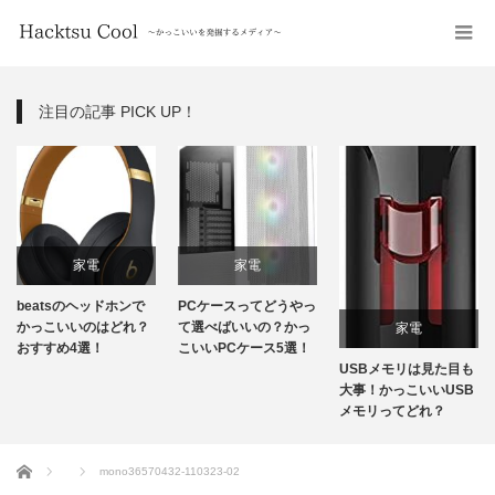
注目の記事 PICK UP！
家電
家電
beatsのヘッドホンで
PCケースってどうやっ
かっこいいのはどれ？
て選べばいいの？かっ
家電
おすすめ4選！
こいいPCケース5選！
USBメモリは見た目も
大事！かっこいいUSB
メモリってどれ？
ホーム
mono36570432-110323-02