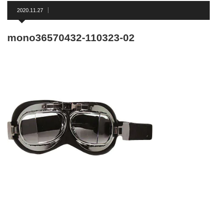
2020.11.27
mono36570432-110323-02