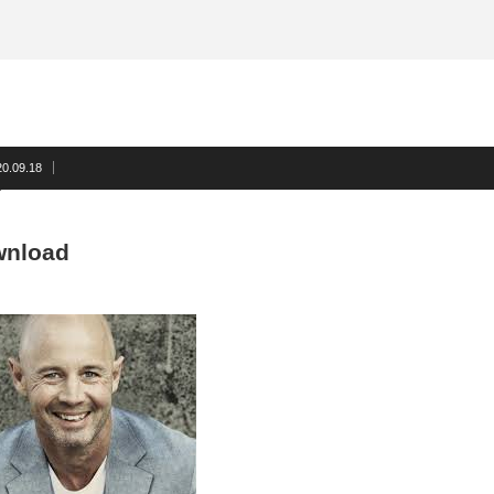
20.09.18
wnload