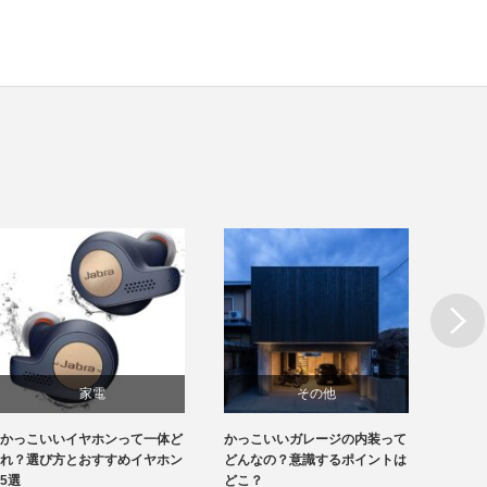
Next
家電
その他
かっこいいイヤホンって一体ど
かっこいいガレージの内装って
かっこ
れ？選び方とおすすめイヤホン
どんなの？意識するポイントは
しい！
5選
どこ？
れ？