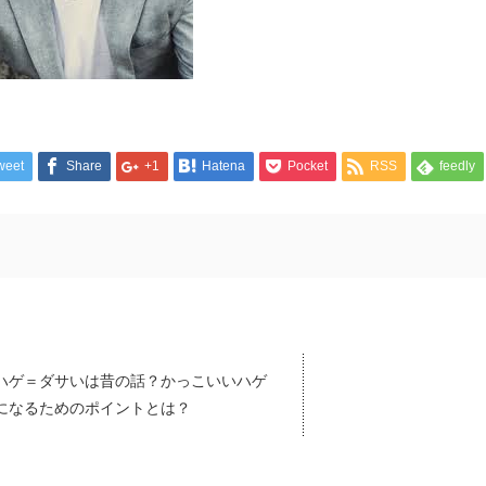
weet
Share
+1
Hatena
Pocket
RSS
feedly
ハゲ＝ダサいは昔の話？かっこいいハゲ
になるためのポイントとは？