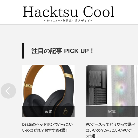
注目の記事 PICK UP！
家電
家電
特徴が
beatsのヘッドホンでかっこい
PCケースってどうやって選べ
いい顔
いのはどれ？おすすめ4選！
ばいいの？かっこいいPCケー
ス5選！