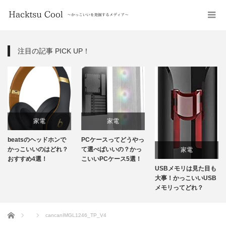
注目の記事 PICK UP！
家電
家電
beatsのヘッドホンで
PCケースってどうやっ
かっこいいのはどれ？
て選べばいいの？かっ
家電
おすすめ4選！
こいいPCケース5選！
USBメモリは見た目も
大事！かっこいいUSB
メモリってどれ？
ホーム
cancanIMGL1246_TP_V4