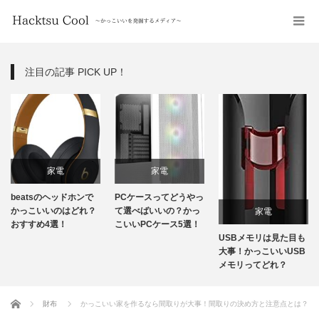
注目の記事 PICK UP！
家電
家電
beatsのヘッドホンで
PCケースってどうやっ
かっこいいのはどれ？
て選べばいいの？かっ
家電
おすすめ4選！
こいいPCケース5選！
USBメモリは見た目も
大事！かっこいいUSB
メモリってどれ？
ホーム
財布
かっこいい家を作るなら間取りが大事！間取りの決め方と注意点とは？