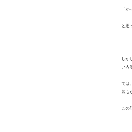
「か
と思
しか
い内
では
装も
この