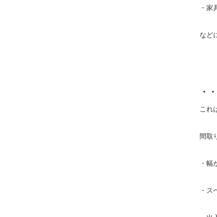
・家
など
・・
これ
間取
・幅
・ス