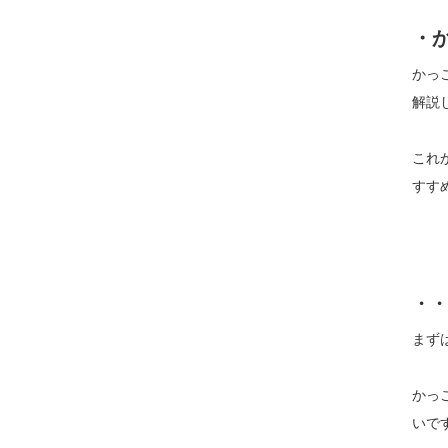
・
かっ
解説
これ
すす
・・
まず
かっ
いで