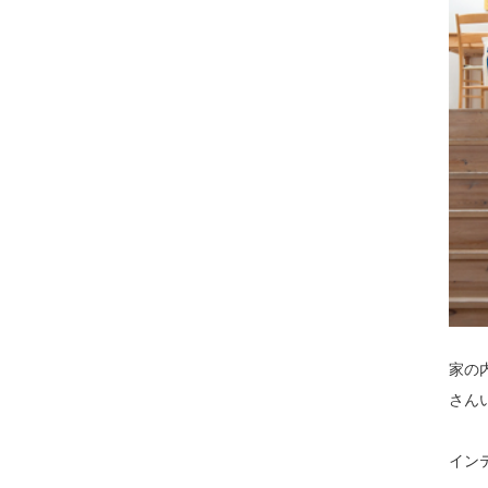
家の
さん
イン