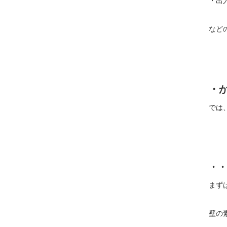
・出
など
・
では
・・
まず
壁の