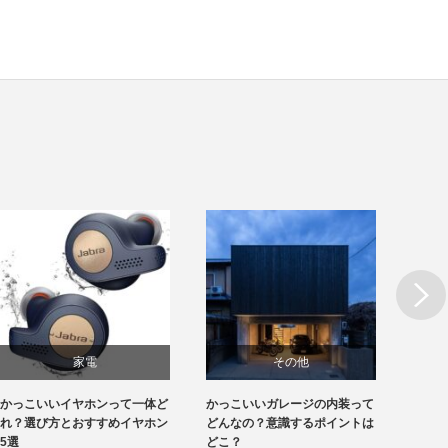
Next
家電
その他
かっこいいイヤホンって一体ど
かっこいいガレージの内装って
かっこ
れ？選び方とおすすめイヤホン
どんなの？意識するポイントは
しい！
5選
どこ？
れ？