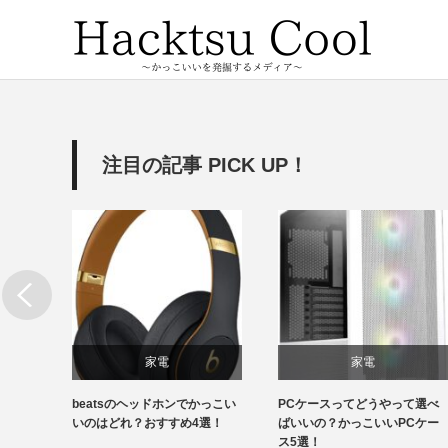
注目の記事 PICK UP！
家電
家電
特徴が
beatsのヘッドホンでかっこい
PCケースってどうやって選べ
いい顔
いのはどれ？おすすめ4選！
ばいいの？かっこいいPCケー
ス5選！