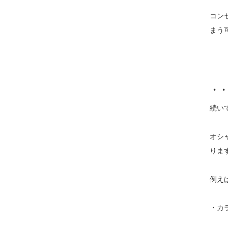
コン
まう
・・
続い
オシ
りま
例え
・カ