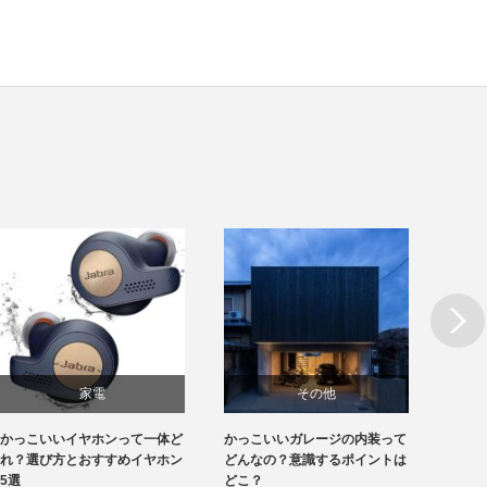
Next
家電
その他
かっこいいイヤホンって一体ど
かっこいいガレージの内装って
かっこ
れ？選び方とおすすめイヤホン
どんなの？意識するポイントは
しい！
5選
どこ？
れ？