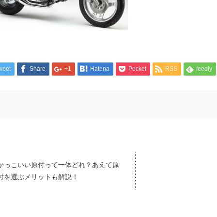
weet
Share
+1
Hatena
Pocket
RSS
feedly
かっこいい原付って一体どれ？あえて原
付を選ぶメリットも解説！