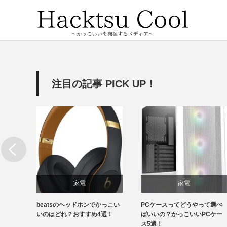
注目の記事 PICK UP！
家電
家電
特徴が
beatsのヘッドホンでかっこい
PCケースってどうやって選べ
いい顔
いのはどれ？おすすめ4選！
ばいいの？かっこいいPCケー
ス5選！