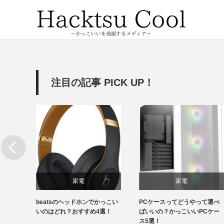
注目の記事 PICK UP！
家電
家電
特徴が
beatsのヘッドホンでかっこい
PCケースってどうやって選べ
いい顔
いのはどれ？おすすめ4選！
ばいいの？かっこいいPCケー
ス5選！