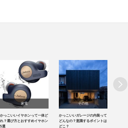
Next
家電
その他
かっこいいイヤホンって一体ど
かっこいいガレージの内装って
かっこ
れ？選び方とおすすめイヤホン
どんなの？意識するポイントは
しい！
5選
どこ？
れ？