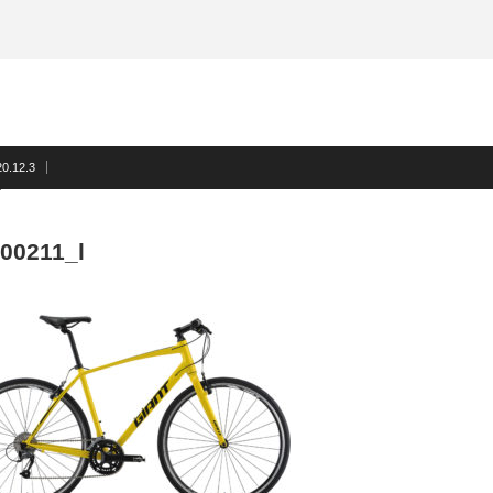
0.12.3
00211_l